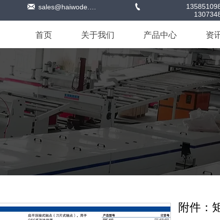


135851098
sales@haiwode.com
130734
首页
关于我们
产品中心
资
附件：矩