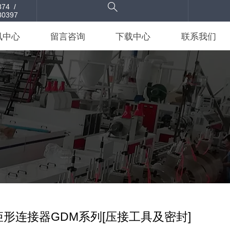

74  / 
80397
讯中心
留言咨询
下载中心
联系我们
形连接器GDM系列[压接工具及密封]