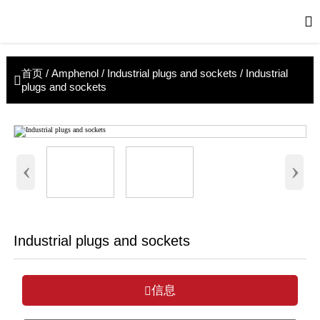

首页
/
Amphenol
/
Industrial plugs and sockets
/
Industrial

plugs and sockets
‹
›
Industrial plugs and sockets
信息
