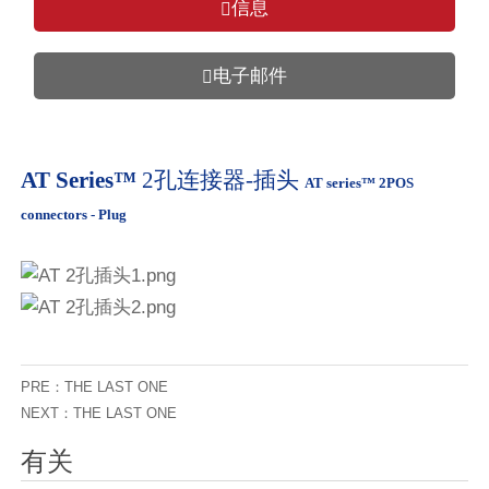
信息

电子邮件

AT Series™
2
孔连接器-插头
AT series™ 2POS
connectors - Plug
PRE：THE LAST ONE
NEXT：THE LAST ONE
有关