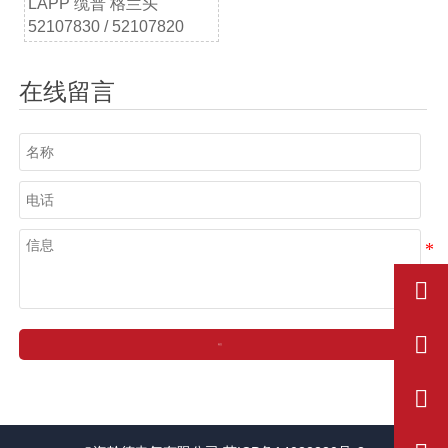
LAPP 缆普 格兰头
52107830 / 52107820
在线留言


提交
